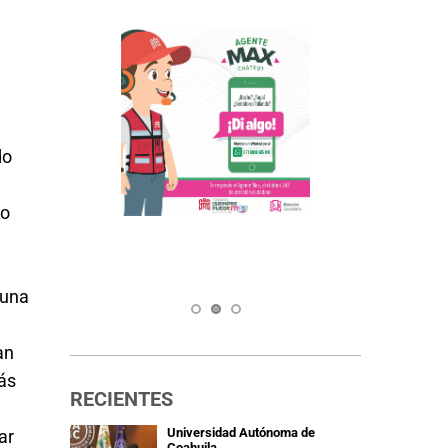
o 
o 
una 
n 
ás 
RECIENTES
Universidad Autónoma de 
r 
Coahuila