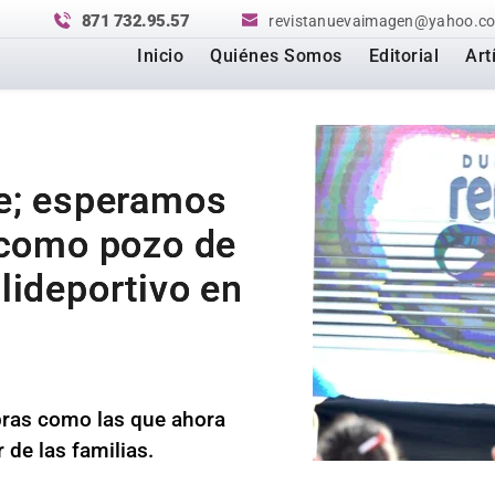
871 732.95.57
revistanuevaimagen@yahoo.c
Inicio
Quiénes Somos
Editorial
Art
e; esperamos
 como pozo de
lideportivo en
ras como las que ahora 
 de las familias.