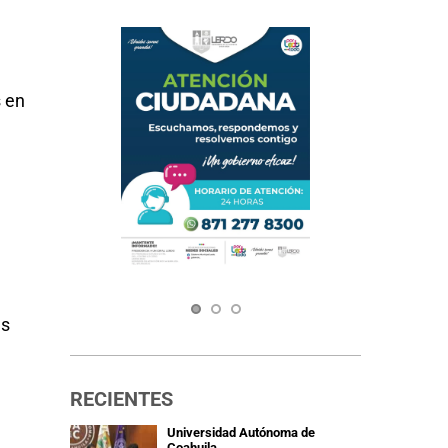
 en 
s 
RECIENTES
Universidad Autónoma de 
Coahuila