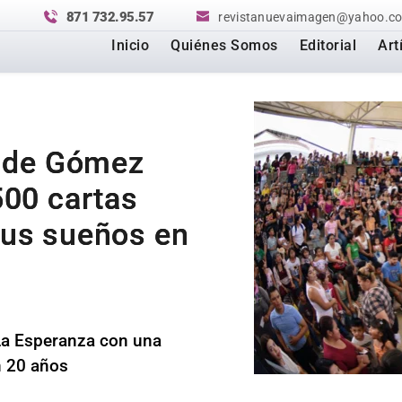
871 732.95.57
revistanuevaimagen@yahoo.c
Inicio
Quiénes Somos
Editorial
Art
s de Gómez
500 cartas
sus sueños en
La Esperanza con una 
n 20 años